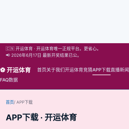
🇨🇳 开运体育 · 开运体育唯一正规平台。更省心。
📢 2026年6月17日 最新开奖结果已公。
⚽ 开运体育
首页
关于我们
开运体育竞猜
APP下载
直播
新闻
FAQ
数据
首页
/ APP下载
APP下载 · 开运体育