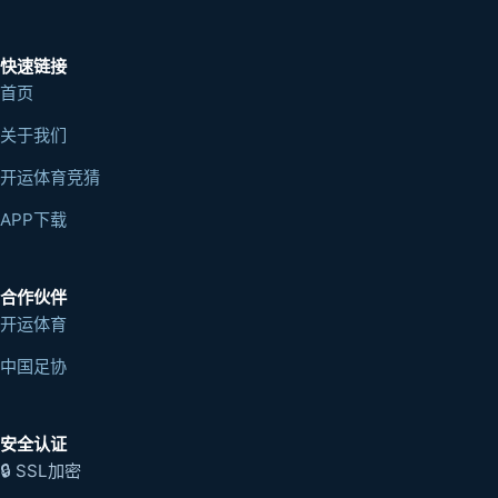
快速链接
首页
关于我们
开运体育竞猜
APP下载
合作伙伴
开运体育
中国足协
安全认证
🔒 SSL加密